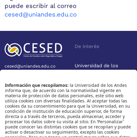
puede escribir al correo
cesed@uniandes.edu.co
De interés
Universidad de los
cesed@uniandes.edu.co
Calle 19A No 1-37 Este.
Andes
Bloque W - Ofic. W922
Facultad de Economía
Bogotá - Colombia
Nosotros
Nuestras redes
Quiénes somos
Instagram
Eventos
X