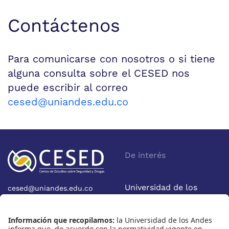
Contáctenos
Para comunicarse con nosotros o si tiene
alguna consulta sobre el CESED nos
puede escribir al correo
cesed@uniandes.edu.co
De interés
Universidad de los
cesed@uniandes.edu.co
Calle 19A No 1-37 Este.
Andes
Bloque W - Ofic. W922
Facultad de Economía
Bogotá - Colombia