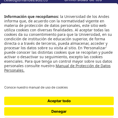
Calle 19A No 1-37 Este.
Andes
Bloque W - Ofic. W922
Facultad de Economía
Bogotá - Colombia
Nosotros
Nuestras redes
Quiénes somos
Instagram
Eventos
X
Cursos
Linkedin
Publicaciones
Universidad de los Andes | Vigilada Mineducación
Reconocimiento como Universidad: Decreto 1297 del 30 de
mayo de 1964.
Reconocimiento personería jurídica: Resolución 28 del 23
de febrero de 1949 Minjusticia.
Cra 1 Nº 18A- 12 Bogotá, (Colombia) | Código postal: 111711 |