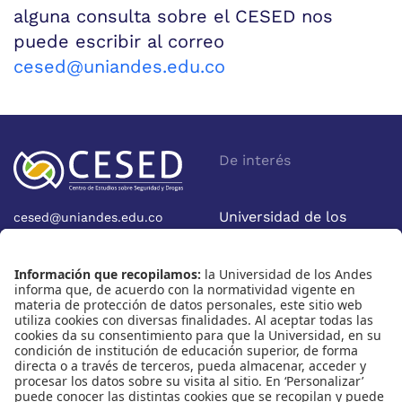
alguna consulta sobre el CESED nos
puede escribir al correo
cesed@uniandes.edu.co
De interés
Universidad de los
cesed@uniandes.edu.co
Calle 19A No 1-37 Este.
Andes
Bloque W - Ofic. W922
Facultad de Economía
Bogotá - Colombia
Nosotros
Nuestras redes
Quiénes somos
Instagram