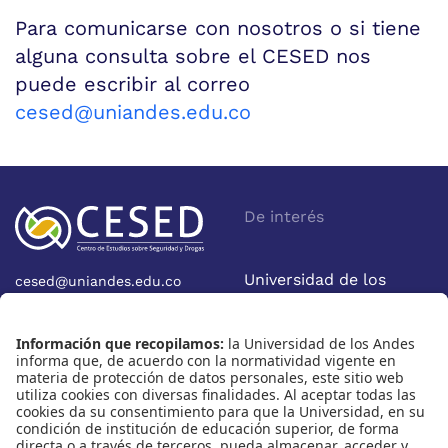
Para comunicarse con nosotros o si tiene
alguna consulta sobre el CESED nos
puede escribir al correo
cesed@uniandes.edu.co
De interés
Universidad de los
cesed@uniandes.edu.co
Calle 19A No 1-37 Este.
Andes
Bloque W - Ofic. W922
Facultad de Economía
Bogotá - Colombia
Nosotros
Nuestras redes