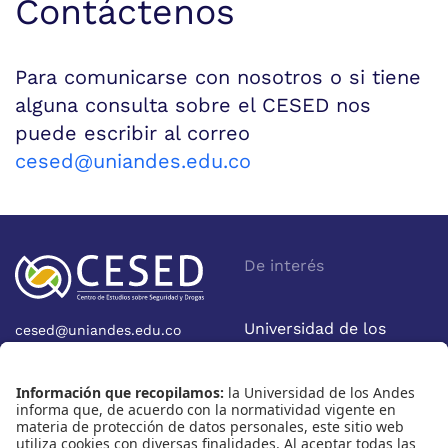
Contáctenos
Para comunicarse con nosotros o si tiene
alguna consulta sobre el CESED nos
puede escribir al correo
cesed@uniandes.edu.co
De interés
Universidad de los
cesed@uniandes.edu.co
Calle 19A No 1-37 Este.
Andes
Bloque W - Ofic. W922
Facultad de Economía
Bogotá - Colombia