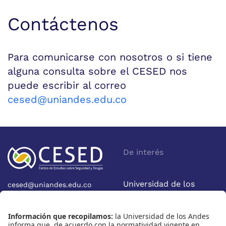
Contáctenos
Para comunicarse con nosotros o si tiene
alguna consulta sobre el CESED nos
puede escribir al correo
cesed@uniandes.edu.co
De interés
Universidad de los
cesed@uniandes.edu.co
Calle 19A No 1-37 Este.
Andes
Bloque W - Ofic. W922
Facultad de Economía
Bogotá - Colombia