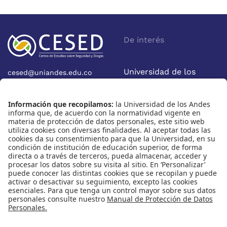
De interés
Universidad de los
cesed@uniandes.edu.co
Calle 19A No 1-37 Este.
Andes
Bloque W - Ofic. W922
Facultad de Economía
Bogotá - Colombia
Nosotros
Nuestras redes
Quiénes somos
Instagram
Eventos
X
Cursos
Linkedin
Publicaciones