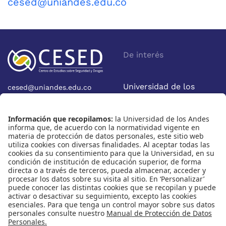
cesed@uniandes.edu.co
De interés
Universidad de los
cesed@uniandes.edu.co
Calle 19A No 1-37 Este.
Andes
Bloque W - Ofic. W922
Facultad de Economía
Bogotá - Colombia
Nosotros
Nuestras redes
Quiénes somos
Instagram
Eventos
X
Cursos
Linkedin