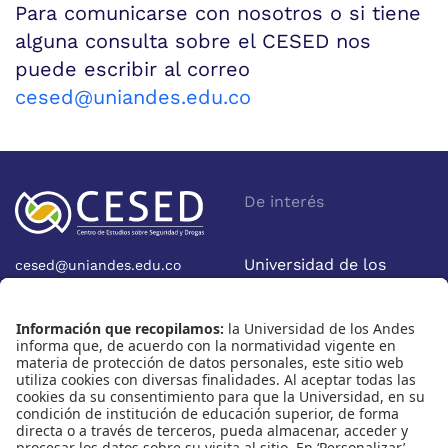
Para comunicarse con nosotros o si tiene
alguna consulta sobre el CESED nos
puede escribir al correo
cesed@uniandes.edu.co
De interés
Universidad de los
cesed@uniandes.edu.co
Calle 19A No 1-37 Este.
Andes
Bloque W - Ofic. W922
Facultad de Economía
Bogotá - Colombia
Nosotros
Nuestras redes