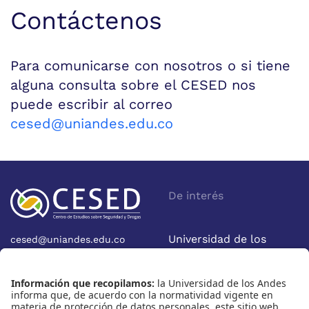
Contáctenos
Para comunicarse con nosotros o si tiene
alguna consulta sobre el CESED nos
puede escribir al correo
cesed@uniandes.edu.co
De interés
Universidad de los
cesed@uniandes.edu.co
Calle 19A No 1-37 Este.
Andes
Bloque W - Ofic. W922
Facultad de Economía
Bogotá - Colombia