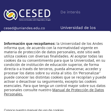
De interés
Universidad de los
cesed@uniandes.edu.co
Calle 19A No 1-37 Este.
Andes
Bloque W - Ofic. W922
Facultad de Economía
Bogotá - Colombia
Nosotros
Nuestras redes
Quiénes somos
Instagram
Eventos
X
Cursos
Linkedin
Publicaciones