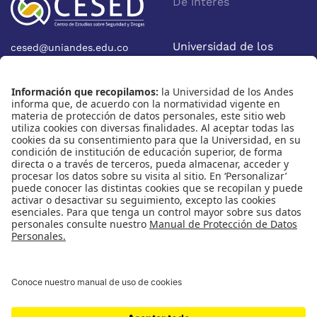
De interés
Universidad de los
cesed@uniandes.edu.co
Calle 19A No 1-37 Este.
Andes
Bloque W - Ofic. W922
Facultad de Economía
Bogotá - Colombia
Nosotros
Nuestras redes
Quiénes somos
Instagram
Eventos
X
Cursos
Linkedin
Publicaciones
Universidad de los Andes | Vigilada Mineducación
Reconocimiento como Universidad: Decreto 1297 del 30 de
mayo de 1964.