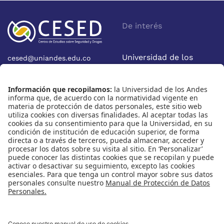
De interés
Universidad de los
cesed@uniandes.edu.co
Calle 19A No 1-37 Este.
Andes
Bloque W - Ofic. W922
Facultad de Economía
Bogotá - Colombia
Nosotros
Nuestras redes
Quiénes somos
Instagram
Eventos
X
Cursos
Linkedin
Publicaciones