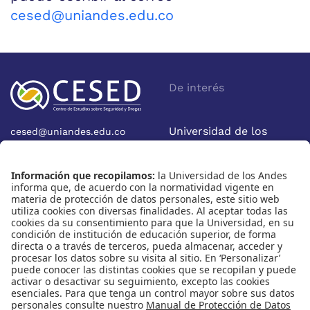
cesed@uniandes.edu.co
De interés
Universidad de los
cesed@uniandes.edu.co
Calle 19A No 1-37 Este.
Andes
Bloque W - Ofic. W922
Facultad de Economía
Bogotá - Colombia
Nosotros
Nuestras redes
Quiénes somos
Instagram
Eventos
X
Cursos
Linkedin