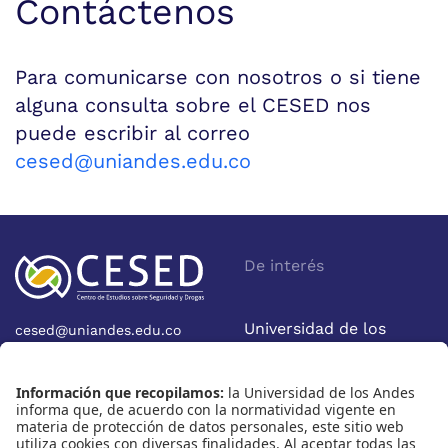
Contáctenos
Para comunicarse con nosotros o si tiene
alguna consulta sobre el CESED nos
puede escribir al correo
cesed@uniandes.edu.co
De interés
Universidad de los
cesed@uniandes.edu.co
Calle 19A No 1-37 Este.
Andes
Bloque W - Ofic. W922
Facultad de Economía
Bogotá - Colombia