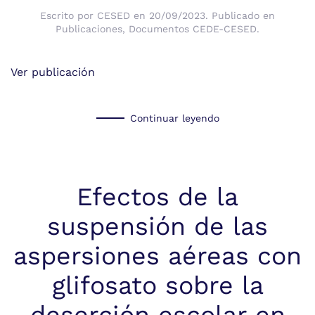
Escrito por
CESED
en
20/09/2023
. Publicado en
Publicaciones
,
Documentos CEDE-CESED
.
Ver publicación
Continuar leyendo
Efectos de la
suspensión de las
aspersiones aéreas con
glifosato sobre la