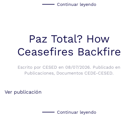
Continuar leyendo
Paz Total? How
Ceasefires Backfire
Escrito por
CESED
en
08/07/2026
. Publicado en
Publicaciones
,
Documentos CEDE-CESED
.
Ver publicación
Continuar leyendo