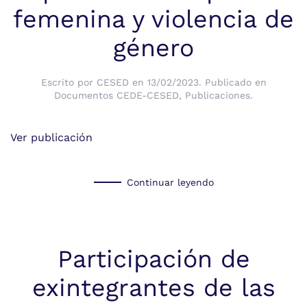
femenina y violencia de
género
Escrito por
CESED
en
13/02/2023
. Publicado en
Documentos CEDE-CESED
,
Publicaciones
.
Ver publicación
Continuar leyendo
Participación de
exintegrantes de las