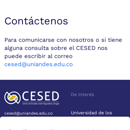
Contáctenos
Para comunicarse con nosotros o si tiene
alguna consulta sobre el CESED nos
puede escribir al correo
cesed@uniandes.edu.co
De interés
Universidad de los
cesed@uniandes.edu.co
Calle 19A No 1-37 Este.
Andes
Bloque W - Ofic. W922
Facultad de Economía
Bogotá - Colombia