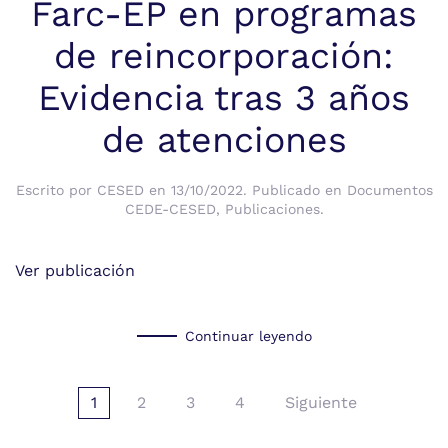
Farc-EP en programas
de reincorporación:
Evidencia tras 3 años
de atenciones
Escrito por
CESED
en
13/10/2022
. Publicado en
Documentos
CEDE-CESED
,
Publicaciones
.
Ver publicación
Continuar leyendo
1
2
3
4
Siguiente