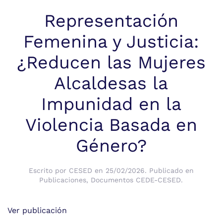
Representación
Femenina y Justicia:
¿Reducen las Mujeres
Alcaldesas la
Impunidad en la
Violencia Basada en
Género?
Escrito por
CESED
en
25/02/2026
. Publicado en
Publicaciones
,
Documentos CEDE-CESED
.
Ver publicación