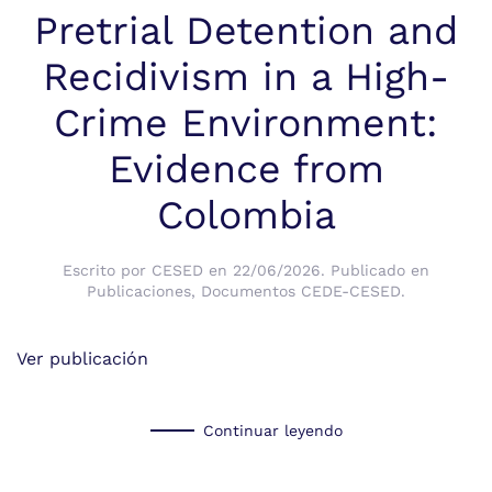
Pretrial Detention and
Recidivism in a High-
Crime Environment:
Evidence from
Colombia
Escrito por
CESED
en
22/06/2026
. Publicado en
Publicaciones
,
Documentos CEDE-CESED
.
Ver publicación
Continuar leyendo