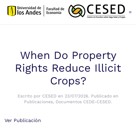
Skip to main content
When Do Property
Rights Reduce Illicit
Crops?
Escrito por
CESED
en
23/07/2026
. Publicado en
Publicaciones
,
Documentos CEDE-CESED
.
Ver Publicación