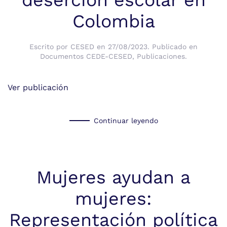
deserción escolar en
Colombia
Escrito por
CESED
en
27/08/2023
. Publicado en
Documentos CEDE-CESED
,
Publicaciones
.
Ver publicación
Continuar leyendo
Mujeres ayudan a
mujeres:
Representación política