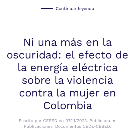
Continuar leyendo
Ni una más en la
oscuridad: el efecto de
la energía eléctrica
sobre la violencia
contra la mujer en
Colombia
Escrito por
CESED
en
07/11/2023
. Publicado en
Publicaciones
,
Documentos CEDE-CESED
.