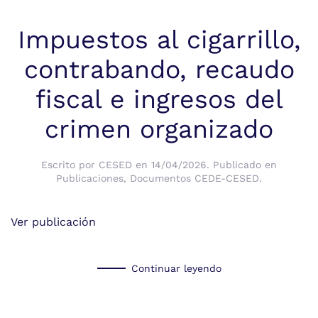
Impuestos al cigarrillo,
contrabando, recaudo
fiscal e ingresos del
crimen organizado
Escrito por
CESED
en
14/04/2026
. Publicado en
Publicaciones
,
Documentos CEDE-CESED
.
Ver publicación
Continuar leyendo