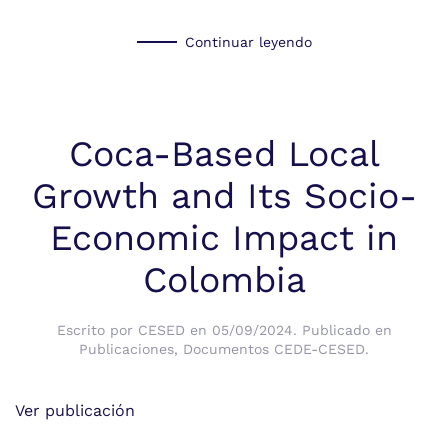
Continuar leyendo
Coca-Based Local
Growth and Its Socio-
Economic Impact in
Colombia
Escrito por
CESED
en
05/09/2024
. Publicado en
Publicaciones
,
Documentos CEDE-CESED
.
Ver publicación