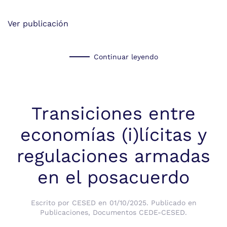
Ver publicación
Continuar leyendo
Transiciones entre
economías (i)lícitas y
regulaciones armadas
en el posacuerdo
Escrito por
CESED
en
01/10/2025
. Publicado en
Publicaciones
,
Documentos CEDE-CESED
.