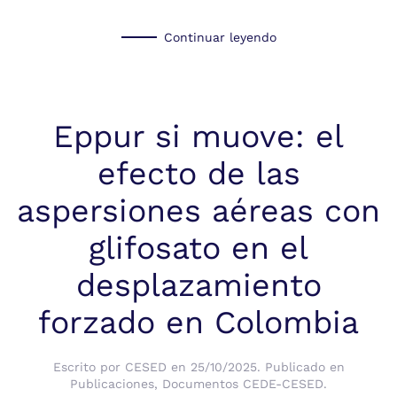
Continuar leyendo
Eppur si muove: el
efecto de las
aspersiones aéreas con
glifosato en el
desplazamiento
forzado en Colombia
Escrito por
CESED
en
25/10/2025
. Publicado en
Publicaciones
,
Documentos CEDE-CESED
.