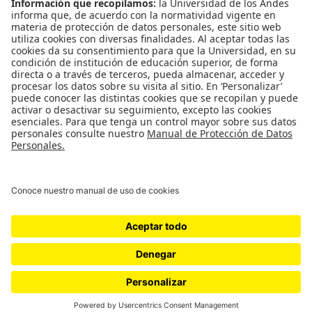
Nosotros
Nuestras redes
Quiénes somos
Instagram
Eventos
X
Cursos
Linkedin
Publicaciones
Universidad de los Andes | Vigilada Mineducación
Reconocimiento como Universidad: Decreto 1297 del 30 de
mayo de 1964.
Reconocimiento personería jurídica: Resolución 28 del 23
de febrero de 1949 Minjusticia.
Cra 1 Nº 18A- 12 Bogotá, (Colombia) | Código postal: 111711 |
Tels: +571 3394949 - +571 3394999
© - Derechos Reservados Universidad de los Andes