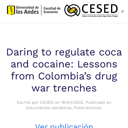
Skip to main content
Daring to regulate coca
and cocaine: Lessons
from Colombia’s drug
war trenches
Escrito por
CESED
en
16/04/2022
. Publicado en
Documentos temáticos
,
Publicaciones
.
Ver publicación