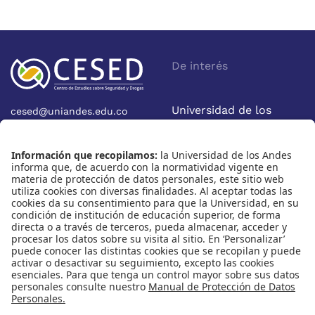
De interés
Universidad de los
cesed@uniandes.edu.co
Calle 19A No 1-37 Este.
Andes
Bloque W - Ofic. W922
Facultad de Economía
Bogotá - Colombia
Nosotros
Nuestras redes
Quiénes somos
Instagram
Eventos
X
Cursos
Linkedin
Publicaciones