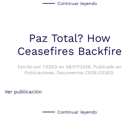
Continuar leyendo
Paz Total? How
Ceasefires Backfire
Escrito por
CESED
en
08/07/2026
. Publicado en
Publicaciones
,
Documentos CEDE-CESED
.
Ver publicación
Continuar leyendo