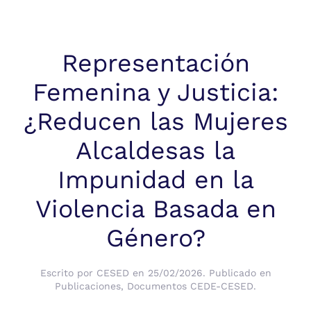
Representación
Femenina y Justicia:
¿Reducen las Mujeres
Alcaldesas la
Impunidad en la
Violencia Basada en
Género?
Escrito por
CESED
en
25/02/2026
. Publicado en
Publicaciones
,
Documentos CEDE-CESED
.