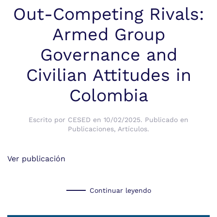
Out-Competing Rivals:
Armed Group
Governance and
Civilian Attitudes in
Colombia
Escrito por
CESED
en
10/02/2025
. Publicado en
Publicaciones
,
Artículos
.
Ver publicación
Continuar leyendo