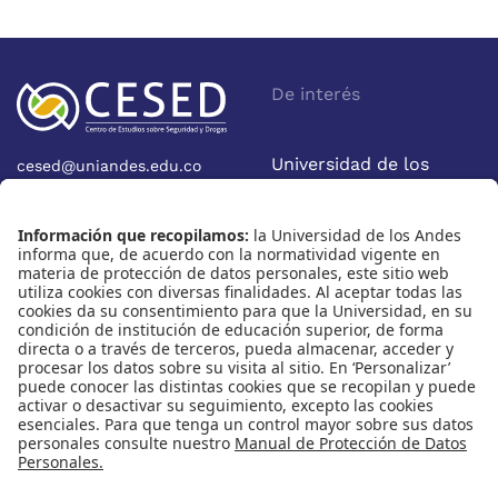
De interés
Universidad de los
cesed@uniandes.edu.co
Calle 19A No 1-37 Este.
Andes
Bloque W - Ofic. W922
Facultad de Economía
Bogotá - Colombia
Nosotros
Nuestras redes
Quiénes somos
Instagram
Eventos
X
Cursos
Linkedin
Publicaciones