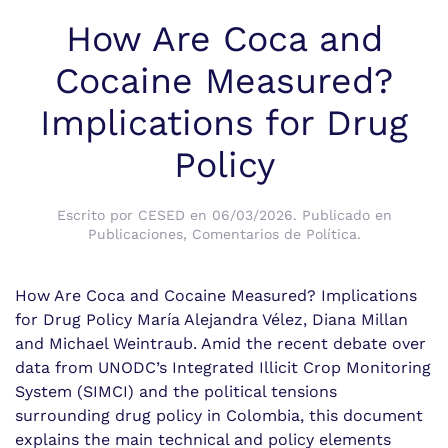
How Are Coca and
Cocaine Measured?
Implications for Drug
Policy
Escrito por
CESED
en
06/03/2026
. Publicado en
Publicaciones
,
Comentarios de Política
.
How Are Coca and Cocaine Measured? Implications
for Drug Policy María Alejandra Vélez, Diana Millan
and Michael Weintraub. Amid the recent debate over
data from UNODC’s Integrated Illicit Crop Monitoring
System (SIMCI) and the political tensions
surrounding drug policy in Colombia, this document
explains the main technical and policy elements