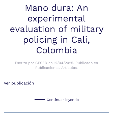
Mano dura: An
experimental
evaluation of military
policing in Cali,
Colombia
Escrito por
CESED
en
12/04/2025
. Publicado en
Publicaciones
,
Artículos
.
Ver publicación
Continuar leyendo