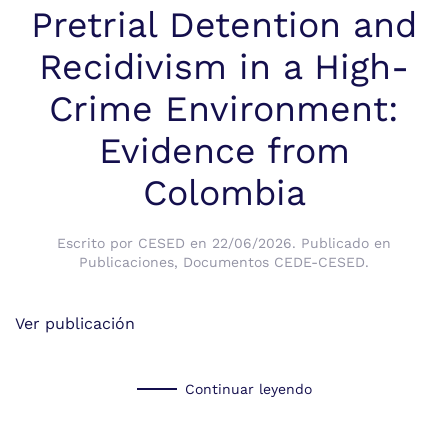
Pretrial Detention and
Recidivism in a High-
Crime Environment:
Evidence from
Colombia
Escrito por
CESED
en
22/06/2026
. Publicado en
Publicaciones
,
Documentos CEDE-CESED
.
Ver publicación
Continuar leyendo