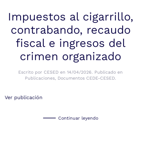
Impuestos al cigarrillo,
contrabando, recaudo
fiscal e ingresos del
crimen organizado
Escrito por
CESED
en
14/04/2026
. Publicado en
Publicaciones
,
Documentos CEDE-CESED
.
Ver publicación
Continuar leyendo