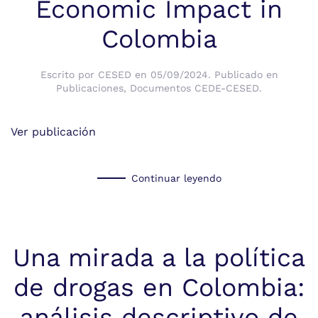
Economic Impact in
Colombia
Escrito por
CESED
en
05/09/2024
. Publicado en
Publicaciones
,
Documentos CEDE-CESED
.
Ver publicación
Continuar leyendo
Una mirada a la política
de drogas en Colombia:
análisis descriptivo de