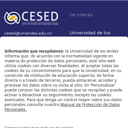
De interés
Universidad de los
cesed@uniandes.edu.co
Calle 19A No 1-37 Este.
Andes
Bloque W - Ofic. W922
Facultad de Economía
Bogotá - Colombia
Nosotros
Nuestras redes
Quiénes somos
Instagram
Eventos
X
Cursos
Linkedin
Publicaciones