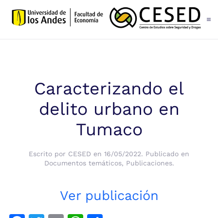
Skip to main content
Caracterizando el
delito urbano en
Tumaco
Escrito por
CESED
en
16/05/2022
. Publicado en
Documentos temáticos
,
Publicaciones
.
Ver publicación