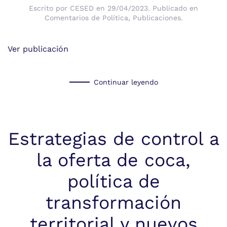
Escrito por
CESED
en
29/04/2023
. Publicado en
Comentarios de Política
,
Publicaciones
.
Ver publicación
Continuar leyendo
Estrategias de control a
la oferta de coca,
política de
transformación
territorial y nuevos