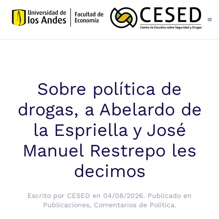
Skip to main content
Sobre política de
drogas, a Abelardo de
la Espriella y José
Manuel Restrepo les
decimos
Escrito por
CESED
en
04/08/2026
. Publicado en
Publicaciones
,
Comentarios de Política
.