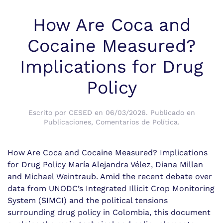
How Are Coca and
Cocaine Measured?
Implications for Drug
Policy
Escrito por
CESED
en
06/03/2026
. Publicado en
Publicaciones
,
Comentarios de Política
.
How Are Coca and Cocaine Measured? Implications
for Drug Policy María Alejandra Vélez, Diana Millan
and Michael Weintraub. Amid the recent debate over
data from UNODC’s Integrated Illicit Crop Monitoring
System (SIMCI) and the political tensions
surrounding drug policy in Colombia, this document