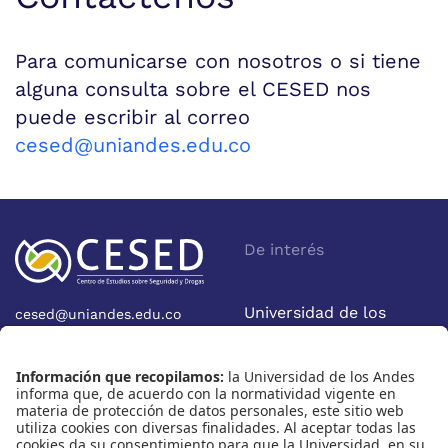
Para comunicarse con nosotros o si tiene
alguna consulta sobre el CESED nos
puede escribir al correo
cesed@uniandes.edu.co
De interés
Universidad de los
cesed@uniandes.edu.co
Calle 19A No 1-37 Este.
Andes
Bloque W - Ofic. W922
Facultad de Economía
Bogotá - Colombia
Nosotros
Nuestras redes